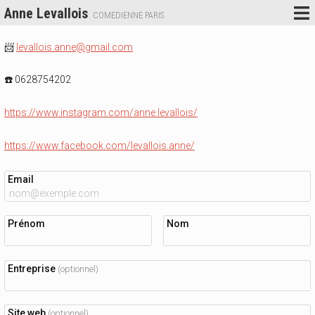
Anne Levallois
COMEDIENNE PARIS
📨
levallois.anne@gmail.com
☎️ 0628754202
https://www.instagram.com/anne.levallois/
https://www.facebook.com/levallois.anne/
Email
Prénom
Nom
Entreprise
(optionnel)
Site web
(optionnel)