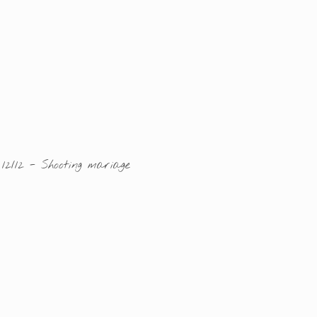
12/12 - Shooting mariage
Ajouter un commen
Email
Nom